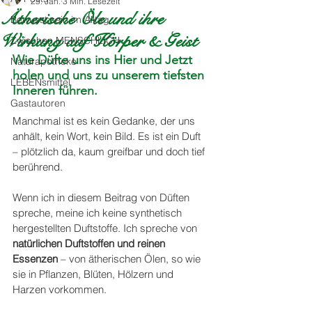
25. Jan.
3 Min. Lesezeit
Ätherische Öle und ihre
Bewusst:sein im Alltag
Wirkung auf Körper & Geist
Zwischen MENSCHLICH
Wie Düfte uns ins Hier und Jetzt 
Naturapotheke
holen und uns zu unserem tiefsten 
LEBENsmittel
Inneren führen.
Gastautoren
Manchmal ist es kein Gedanke, der uns 
anhält, kein Wort, kein Bild. Es ist ein Duft 
– plötzlich da, kaum greifbar und doch tief 
berührend.
Wenn ich in diesem Beitrag von Düften 
spreche, meine ich keine synthetisch 
hergestellten Duftstoffe. Ich spreche von 
natürlichen Duftstoffen und reinen 
Essenzen
 – von ätherischen Ölen, so wie 
sie in Pflanzen, Blüten, Hölzern und 
Harzen vorkommen.