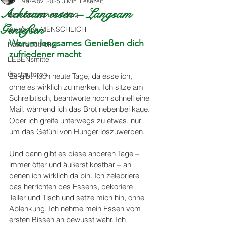
15. Nov. 2025
3 Min. Lesezeit
Achtsam essen – Langsam
Bewusst:sein im Alltag
Genießen
Zwischen MENSCHLICH
Warum langsames Genießen dich 
Naturapotheke
zufriedener macht
LEBENsmittel
Gastautoren
Es gibt noch heute Tage, da esse ich, 
ohne es wirklich zu merken. Ich sitze am 
Schreibtisch, beantworte noch schnell eine 
Mail, während ich das Brot nebenbei kaue. 
Oder ich greife unterwegs zu etwas, nur 
um das Gefühl von Hunger loszuwerden.
Und dann gibt es diese anderen Tage – 
immer öfter und äußerst kostbar – an 
denen ich wirklich da bin. Ich zelebriere 
das herrichten des Essens, dekoriere 
Teller und Tisch und setze mich hin, ohne 
Ablenkung. Ich nehme mein Essen vom 
ersten Bissen an bewusst wahr. Ich 