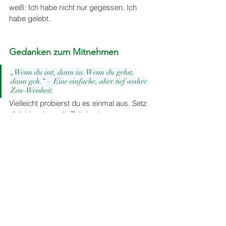
weiß: Ich habe nicht nur gegessen. Ich 
habe gelebt.
Gedanken zum Mitnehmen
„Wenn du isst, dann iss. Wenn du gehst, 
dann geh.“ – Eine einfache, aber tief wahre 
Zen-Weisheit.
Vielleicht probierst du es einmal aus. Setz 
dich hin, nimm dir Zeit, iss langsam. 
Und spüre, wie du – Bissen für Bissen – 
wieder mehr bei dir ankommst.
Tags:
Bewusstsein
Alltag
Selbstfürsorge
Veränderung
Achtsames Essen
Rituale
LEBENsmittel