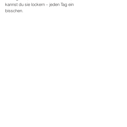
kannst du sie lockern – jeden Tag ein 
bisschen.
Und irgendwann merkst du: Du bist 
größer als die Sätze, die du gelernt hast 
zu glauben.
Vielleicht beginnt genau dort Freiheit: in 
dem Moment, in dem du anfängst, dir 
selbst zuzuhören – und dir neue Sätze 
erlaubst.
Sätze wie:
„Ich darf das versuchen.“
„Ich darf sichtbar sein.“
„Ich darf wichtig sein.“
„Ich darf wachsen.“
Und vielleicht irgendwann: 
„Ich bin genug – auch im Alltag, in all 