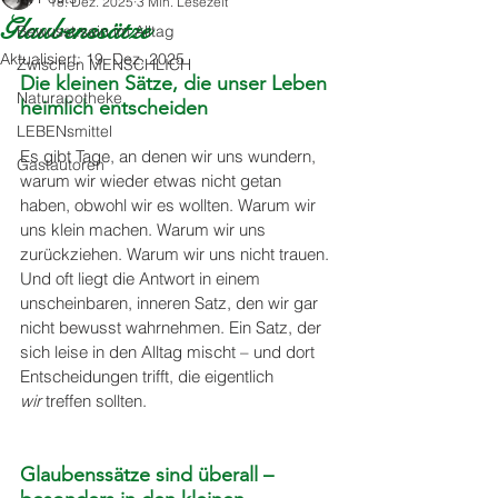
18. Dez. 2025
3 Min. Lesezeit
Glaubenssätze
Bewusst:sein im Alltag
Aktualisiert:
19. Dez. 2025
Zwischen MENSCHLICH
Die kleinen Sätze, die unser Leben 
Naturapotheke
heimlich entscheiden
LEBENsmittel
Es gibt Tage, an denen wir uns wundern, 
Gastautoren
warum wir wieder etwas nicht getan 
haben, obwohl wir es wollten. Warum wir 
uns klein machen. Warum wir uns 
zurückziehen. Warum wir uns nicht trauen. 
Und oft liegt die Antwort in einem 
unscheinbaren, inneren Satz, den wir gar 
nicht bewusst wahrnehmen. Ein Satz, der 
sich leise in den Alltag mischt – und dort 
Entscheidungen trifft, die eigentlich 
wir
 treffen sollten.
Glaubenssätze sind überall – 