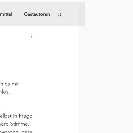
mittel
Gastautoren
h es mir 
nlos.
lbst in Frage 
nnere Stimme, 
eworden, dass 