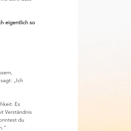
 eigentlich so 
ssern, 
sagt: „Ich 
hkeit. Es 
t Verständnis 
konntest du 
n.“