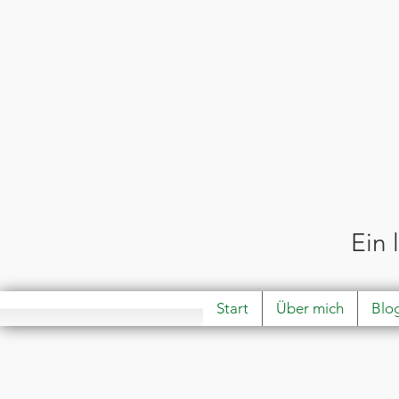
Ein 
Start
Über mich
Blo