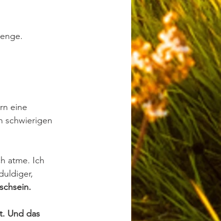
trenge.
rn eine 
n schwierigen 
ch atme. Ich 
duldiger, 
schsein.
st. Und das 