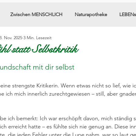
Zwischen MENSCHLICH
Naturapotheke
LEBENs
3. Nov. 2025
3 Min. Lesezeit
hl statt Selbstkritik
undschaft mit dir selbst
eine strengste Kritikerin. Wenn etwas nicht so lief, wie ic
be ich mich innerlich zurechtgewiesen – still, aber gnade
 ich bemerkt: Ich war erschöpft davon, mich ständig se
 ich erreicht hatte – es fühlte sich nie genug an. Diese i
te, die jeden Fehler unter die Lupe nahm, war so laut g