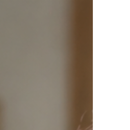
Beitrag erzählt vom Doomscrolling,
unserer Sehnsucht nach Stille und
davon, warum Weglegen manchmal
klüger ist als Weiterscrollen.