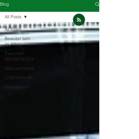
Blog
All Posts
All Posts
Bewusst:sein
im Alltag
Zwischen
MENSCHLICH
Naturapotheke
LEBENsmittel
Gastautoren