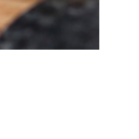
Anju || Still.Leben
10. Juli
5 Min. Lesezeit
LEBENsmittel