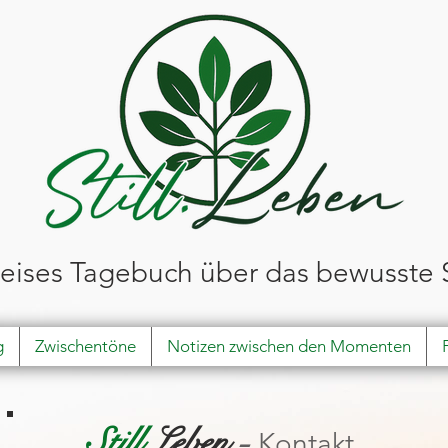
leises Tagebuch über das bewusste 
g
Zwischentöne
Notizen zwischen den Momenten
Still
.Leben
-
Kontakt