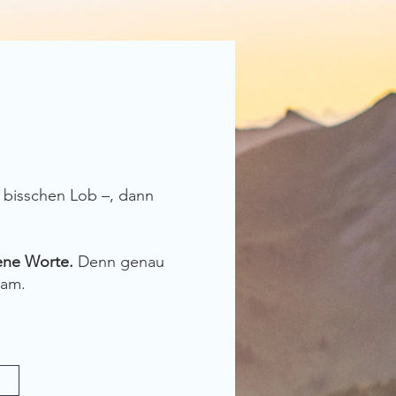
n bisschen Lob –, dann
ene Worte.
Denn genau
sam.