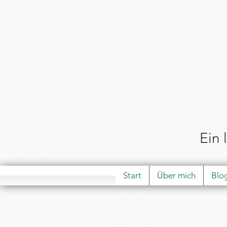
Ein 
Start
Über mich
Blo