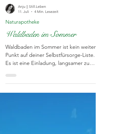
Anju || Still.Leben
11. Juli
4 Min. Lesezeit
Naturapotheke
Waldbaden im Sommer
Waldbaden im Sommer ist kein weiterer
Punkt auf deiner Selbstfürsorge-Liste.
Es ist eine Einladung, langsamer zu
werden, den Kopf abzukühlen und den
Wald nicht nur zu betreten, sondern
wirklich wahrzunehmen. Zwischen
Schatten, warmer Erde und stillen
Wegen entsteht manchmal genau die
Ruhe, nach der wir im Alltag so