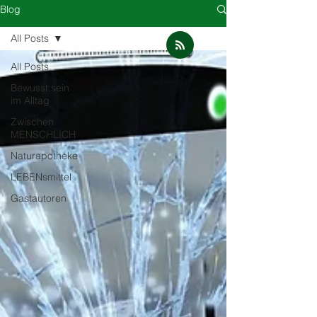
Blog
All Posts
All Posts
Bewusst:sein
im Alltag
Zwischen
MENSCHLICH
Naturapotheke
LEBENsmittel
Gastautoren