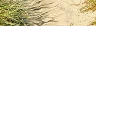
Anju || Still.Leben
29. Mai
12 Min. Lesezeit
Bewusst:sein im Alltag