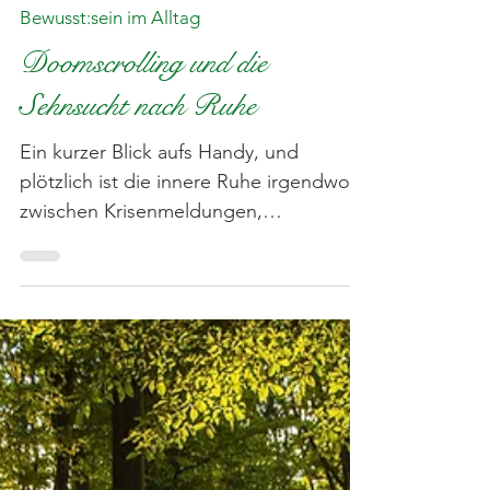
Anju || Still.Leben
17. Juli
3 Min. Lesezeit
Bewusst:sein im Alltag
Doomscrolling und die
Sehnsucht nach Ruhe
Ein kurzer Blick aufs Handy, und
plötzlich ist die innere Ruhe irgendwo
zwischen Krisenmeldungen,
Kommentarspalten und schlechten
Nachrichten verschwunden. Dieser
Beitrag erzählt vom Doomscrolling,
unserer Sehnsucht nach Stille und
davon, warum Weglegen manchmal
klüger ist als Weiterscrollen.