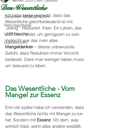
30. Okt. 2025
2 Min. Lesezeit
Das Wesentliche
Bewusst:sein im Alltag
Ich habe lange geglaubt, dass das 
Zwischen MENSCHLICH
Wesentliche gleichbedeutend ist mit 
Naturapotheke
„wenig“. Reduziert. Klein. Ein Leben, das 
LEBENsmittel
sich bescheidet, um genügsam zu sein. 
Vielleicht war das mein altes 
Gastautoren
Mangeldenken
 – dieses unbewusste 
Gefühl, dass Reduktion immer Verzicht 
bedeutet. Dass man weniger haben muss, 
um 
bewusst
 zu leben.
Das Wesentliche - Vom 
Mangel zur Essenz
Erst viel später habe ich verstanden, dass 
das Wesentliche nichts mit Mangel zu tun 
hat. Sondern mit 
Essenz
. Mit
 dem, was 
wirklich trägt, wenn alles andere wegfällt. 