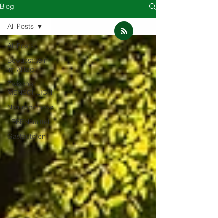
Blog
All Posts
All Posts
Bewusst:sein
im Alltag
Zwischen
MENSCHLICH
Naturapotheke
LEBENsmittel
Gastautoren