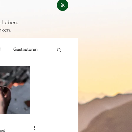
s Leben.
nken.
l
Gastautoren
zeit