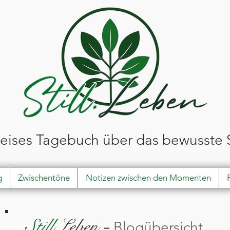
leises Tagebuch über das bewusste 
g
Zwischentöne
Notizen zwischen den Momenten
Still
.Leben
-
Blogübersicht