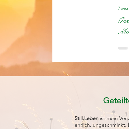
Zwis
Gasl
Man
Wa
Geteilt
Still.Leben
ist mein Ve
ehrlich, ungeschminkt