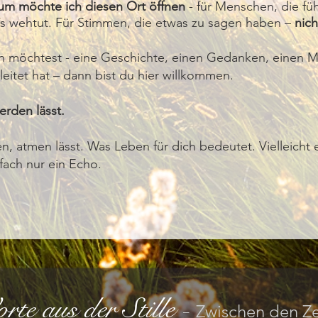
um möchte ich diesen Ort öffnen
- für Menschen, die füh
s wehtut. Für Stimmen, die etwas zu sagen haben –
nich
n möchtest - eine Geschichte, einen Gedanken, einen M
eitet hat – dann bist du hier willkommen.
werden lässt.
en, atmen lässt. Was Leben für dich bedeutet. Vielleicht 
nfach nur ein Echo.
rte aus der Stille
-
Zwischen den Ze