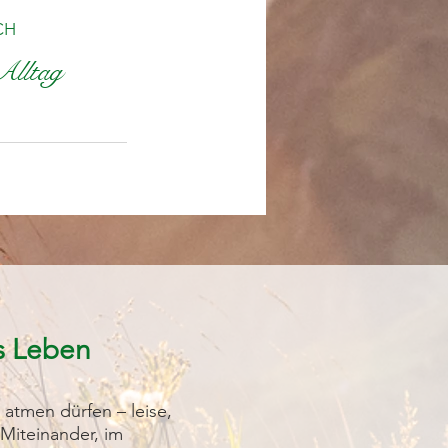
CH
Alltag
es Leben
atmen dürfen – leise,
 Miteinander, im