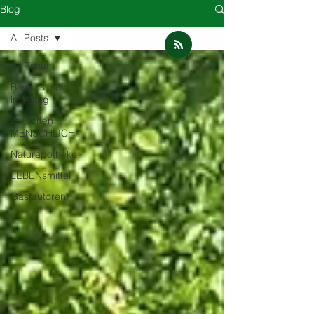
Blog
All Posts
All Posts
Bewusst:sein
im Alltag
Zwischen
MENSCHLICH
Naturapotheke
LEBENsmittel
Gastautoren