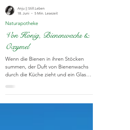
Anju || Still.Leben
18. Juni
5 Min. Lesezeit
Naturapotheke
Von Honig, Bienenwachs &
Oxymel
Wenn die Bienen in ihren Stöcken
summen, der Duft von Bienenwachs
durch die Küche zieht und ein Glas
Honig auf dem Tisch steht, fühlt sich
Natur plötzlich ganz nah an. Honig
begleitet mich beim Ausprobieren
neuer Rezepturen, als traditionelles
Hausmittel und natürlich als Herzstück