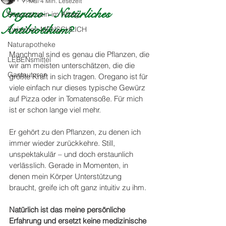
7. Mai
4 Min. Lesezeit
Oregano - Natürliches
Bewusst:sein im Alltag
Antibiotikum?
Zwischen MENSCHLICH
Naturapotheke
Manchmal sind es genau die Pflanzen, die 
LEBENsmittel
wir am meisten unterschätzen, die die 
Gastautoren
größte Kraft in sich tragen. Oregano ist für 
viele einfach nur dieses typische Gewürz 
auf Pizza oder in Tomatensoße. Für mich 
ist er schon lange viel mehr.
Er gehört zu den Pflanzen, zu denen ich 
immer wieder zurückkehre. Still, 
unspektakulär – und doch erstaunlich 
verlässlich. Gerade in Momenten, in 
denen mein Körper Unterstützung 
braucht, greife ich oft ganz intuitiv zu ihm. 
Natürlich ist das meine persönliche 
Erfahrung und ersetzt keine medizinische 