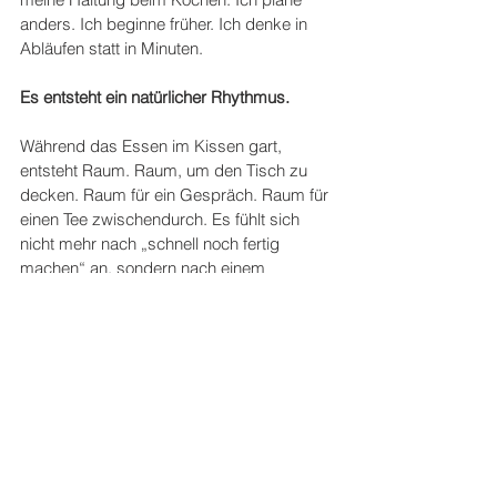
anders. Ich beginne früher. Ich denke in 
Abläufen statt in Minuten. 
Es entsteht ein natürlicher Rhythmus. 
Während das Essen im Kissen gart, 
entsteht Raum. Raum, um den Tisch zu 
decken. Raum für ein Gespräch. Raum für 
einen Tee zwischendurch. Es fühlt sich 
nicht mehr nach „schnell noch fertig 
machen“ an, sondern nach einem 
Prozess, der einfach weiterläuft – leise und 
zuverlässig.
Für alle die, das Kochen damit auch 
ausprobieren möchten:
 Das Original 
Kochkissen wird von Wonderbag 
produziert . Ich habe mich jedoch für eine 
in Deutschland produzierte Variante 
entschieden. 
Hier findet Ihr Rezepte und 