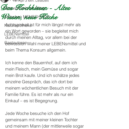
18. Apr.
3 Min. Lesezeit
Das Kochkissen - Altes
Bewusst:sein im Alltag
Wissen, neue Küche
Zwischen MENSCHLICH
Achtsamkeit ist für mich längst mehr als 
Naturapotheke
ein Wort geworden – sie begleitet mich 
LEBENsmittel
durch meinen Alltag, vor allem bei der 
Gastautoren
bewussten Wahl meiner LEBENsmittel und 
beim Thema Konsum allgemein. 
Ich kenne den Bauernhof, auf dem ich 
mein Fleisch, mein Gemüse und sogar 
mein Brot kaufe. Und ich schätze jedes 
einzelne Gespräch, das ich dort bei 
meinem wöchentlichen Besuch mit der 
Familie führe. Es ist mehr als nur ein 
Einkauf – es ist Begegnung. 
Jede Woche besuche ich den Hof 
gemeinsam mit meiner kleinen Tochter 
und meinem Mann (der mittlerweile sogar 