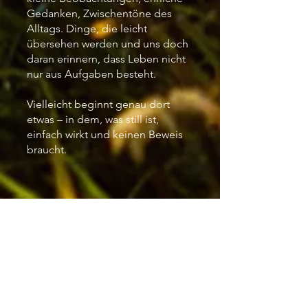
Gedanken, Zwischentöne des
Alltags. Dinge, die leicht
übersehen werden und uns doch
daran erinnern, dass Leben nicht
nur aus Aufgaben besteht.
Vielleicht beginnt genau dort
etwas – in dem, was still ist,
einfach wirkt und keinen Beweis
braucht.
Still
.Leben
-
Naturapotheke