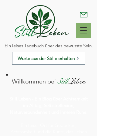
Ein leises Tagebuch über das bewusste Sein.
Worte aus der Stille erhalten
Still
.Leben
Willkommen bei
Still.Leben - Ein Blog über Achtsamkeit
im Alltag, Selbstreflexion,
Naturverbundenheit und inneren Ruhe.
Ein leiser Ort für Gedanken,
Achtsamkeit und die Kunst
,
das Leben