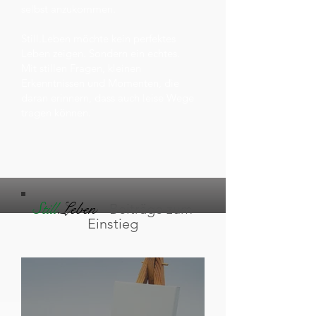
selbst anzukommen.
Still.Leben möchte kein perfektes
Leben zeigen. Sondern ein echtes.
Mit stillen Fragen, kleinen
Erkenntnissen und Momenten, die
daran erinnern, dass auch leise Wege
tragen können.
Still
.Leben
-
Beiträge zum
Einstieg