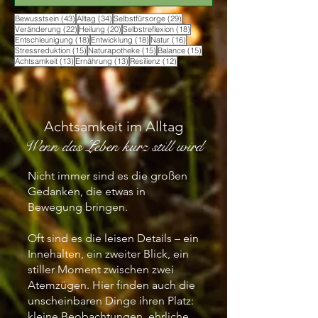
43 Beiträge
34 Beiträge
29 Beiträge
Bewusstsein
(43)
Alltag
(34)
Selbstfürsorge
(29)
22 Beiträge
20 Beiträge
18 Beiträge
Veränderung
(22)
Heilung
(20)
Selbstreflexion
(18)
18 Beiträge
18 Beiträge
16 Beiträge
Entschleunigung
(18)
Entwicklung
(18)
Natur
(16)
15 Beiträge
15 Beiträge
15 Beiträge
Stressreduktion
(15)
Naturapotheke
(15)
Balance
(15)
13 Beiträge
13 Beiträge
12 Beiträge
Achtsamkeit
(13)
Ernährung
(13)
Resilienz
(12)
Achtsamkeit im Alltag
Wenn das Leben kurz still wird
Nicht immer sind es die großen
Gedanken, die etwas in
Bewegung bringen.
Oft sind es die leisen Details – ein
Innehalten, ein zweiter Blick, ein
stiller Moment zwischen zwei
Atemzügen.
Hier finden auch die
unscheinbaren Dinge ihren Platz:
kleine Beobachtungen, ehrliche