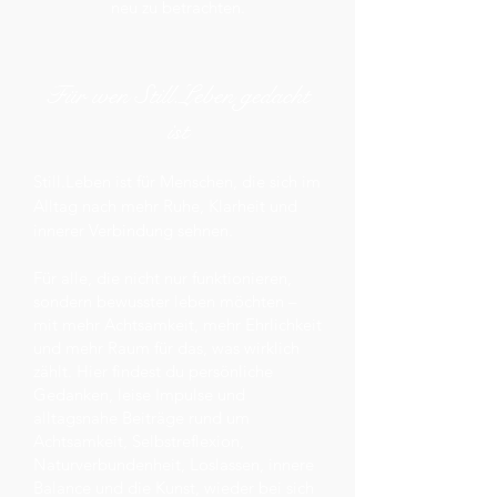
neu zu betrachten.
Für wen Still.Leben gedacht
ist
Still.Leben ist für Menschen, die sich im
Alltag nach mehr Ruhe, Klarheit und
innerer Verbindung sehnen.
Für alle, die nicht nur funktionieren,
sondern bewusster leben möchten –
mit mehr Achtsamkeit, mehr Ehrlichkeit
und mehr Raum für das, was wirklich
zählt.
Hier findest du persönliche
Gedanken, leise Impulse und
alltagsnahe Beiträge rund um
Achtsamkeit, Selbstreflexion,
Naturverbundenheit, Loslassen, innere
Balance und die Kunst, wieder bei sich