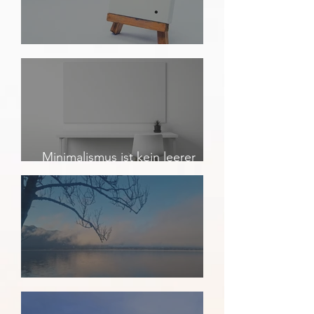
Fülle & Mangel
Minimalismus ist kein leerer
Raum...
Wenn sich der Nebel lichtet